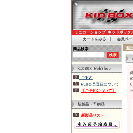
ミニカーショップ キッドボック
カートをみる
｜
会員ペー
HOM
商品検索
KIDBOX WebShop
商
ご案内
WEB会員登録について
【ご予約について】
新製品・予約品
新製品リスト