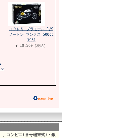
イタレリ プラモデル 1/9
ノートン マンクス 500cc
1951
¥ 10,560（税込）
ル
レッ
page top
）、コンビニ(番号端末式)・銀