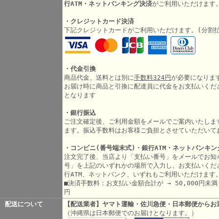
行ATM・ネットバンキング決済
がご利用いただけます
・クレジットカード決済
下記クレジットカードがご利用いただけます。(分割
・代金引換
商品代金、送料とは別に
手数料324円
が必要になりま
お届け時に商品と引換に配達員に代金をお支払いくだ
となります
・銀行振込
ご注文確定後、ご利用金額をメールでご案内いたしま
ます。振込手数料はお客様ご負担とさせていただいて
・コンビニ(番号端末式)・銀行ATM・ネットバンキン
注文完了後、当店より「支払い番号」をメールでお知
号」を上記のいずれかの場所で入力し、お支払いくだ
行ATM、ネットバンク、いずれもご利用いただけます
■決済手数料：お支払い金額合計が → 50,000円未満 3
円
配送について
【配送業者】ヤマト運輸・佐川急便・日本郵便からお
（沖縄県は日本郵便でのお届けとなります。）