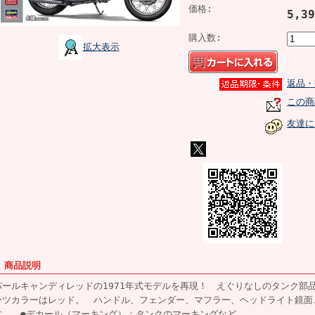
価格:
5,3
購入数:
拡大表示
返品・
この商
友達に
■ 商品説明
パールキャンディレッドの1971年式モデルを再現！ えぐりなしのタンク部
ーツカラーはレッド。 ハンドル、フェンダー、マフラー、ヘッドライト鏡面
す。 ●デカール（マーキング）：タンクのマーキングなど