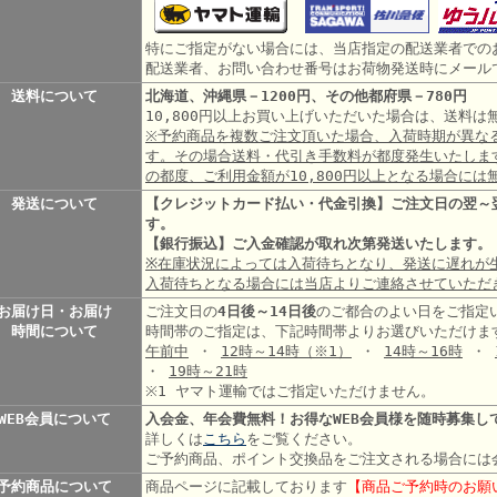
特にご指定がない場合には、当店指定の配送業者での
配送業者、お問い合わせ番号はお荷物発送時にメール
送料について
北海道、沖縄県－1200円、その他都府県－780円
10,800円以上お買い上げいただいた場合は、送料
※予約商品を複数ご注文頂いた場合、入荷時期が異な
す。その場合送料・代引き手数料が都度発生いたしま
の都度、ご利用金額が10,800円以上となる場合には
発送について
【クレジットカード払い・代金引換】ご注文日の翌～
す。
【銀行振込】ご入金確認が取れ次第発送いたします。
※在庫状況によっては入荷待ちとなり、発送に遅れが
入荷待ちとなる場合には当店よりご連絡させていただ
お届け日・お届け
ご注文日の
4日後～14日後
のご都合のよい日をご指定
時間について
時間帯のご指定は、下記時間帯よりお選びいただけま
午前中
・
12時～14時
（※1）
・
14時～16時
・
・
19時～21時
※1 ヤマト運輸ではご指定いただけません。
WEB会員について
入会金、年会費無料！お得なWEB会員様を随時募集し
詳しくは
こちら
をご覧ください。
ご予約商品、ポイント交換品をご注文される場合には
予約商品について
商品ページに記載しております
【商品ご予約時のお願