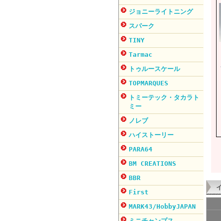
ジョニーライトニング
スパーク
TINY
Tarmac
トゥルースケール
TOPMARQUES
トミーテック・タカラト
ミー
ノレブ
ハイストーリー
PARA64
BM CREATIONS
BBR
First
MARK43/HobbyJAPAN
ミニチャンプス