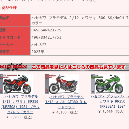
■ 商品仕様
製品名
ハセガワ プラモデル 1/12 カワサキ 500-SS/MACH I
カラー
型番
HASEGAWA21775
ＪＡＮコード
4967834217751
メーカー
ハセガワ
製造年
2025年
ハセガワ プラモデル 1/
,ハセガワ プラモデル
,ハセガワ プラモデル
カワサキ KR250
1/12 カワサキ KR250
1/12 スズキ GT380 B レ
(KR250A) 1984
(KR250A) 1984 ブラッ
ッドカラー
¥ 3,960（税込）
ク/レッドカラー
¥ 4,180（税込）
¥ 3,960（税込）