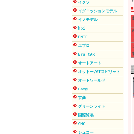
イクソ
イグニッションモデル
イノモデル
hpi
ENIF
エブロ
Era CAR
オートアート
オットー/GTスピリット
オートワールド
Cam@
京商
グリーンライト
国際貿易
CMC
シュコー