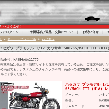
ス へようこそ！！
ジにログイン
｜
ご利用案内/返品・交換について
｜
お問い合せ
｜
E
>
キット・プラモデル
>
ハセガワ
ハセガワ プラモデル 1/12 カワサキ 500-SS/MACH III (H
品番号：HASEGAWA21775
※掲載商品は各店舗・他ECサイトと在庫を共有しているため、ご注文を頂い
いる商品でも、システム上のタイムラグや同一商品への注文集中により、ご用
何卒ご了承ください。
ハセガワ プラモデル 1/1
SS/MACH III (H1A)
メーカー:
ハセガ
型番:
HASEG
ＪＡＮコード:
49678