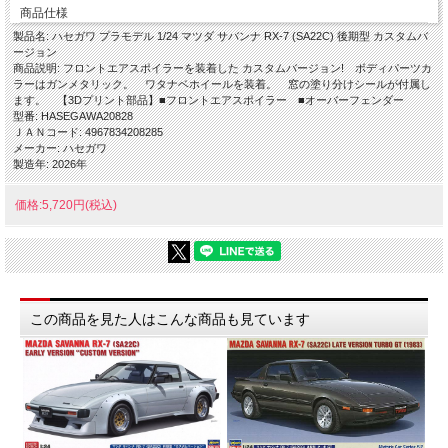
商品仕様
製品名: ハセガワ プラモデル 1/24 マツダ サバンナ RX-7 (SA22C) 後期型 カスタムバ
ージョン
商品説明: フロントエアスポイラーを装着した カスタムバージョン! ボディパーツカ
ラーはガンメタリック。 ワタナベホイールを装着。 窓の塗り分けシールが付属し
ます。 【3Dプリント部品】■フロントエアスポイラー ■オーバーフェンダー
型番: HASEGAWA20828
ＪＡＮコード: 4967834208285
メーカー: ハセガワ
製造年: 2026年
価格:5,720円(税込)
この商品を見た人はこんな商品も見ています