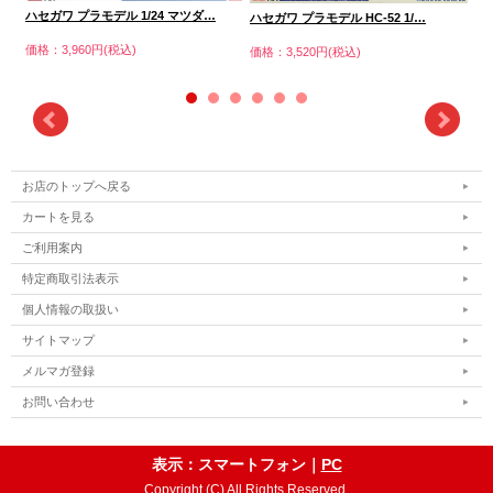
ハセガワ プラモデル 1/24 マツダ…
ハ
ハセガワ プラモデル HC-52 1/…
価格：3,960円(税込)
価格
価格：3,520円(税込)
お店のトップへ戻る
カートを見る
ご利用案内
特定商取引法表示
個人情報の取扱い
サイトマップ
メルマガ登録
お問い合わせ
表示：スマートフォン｜
PC
Copyright (C) All Rights Reserved.