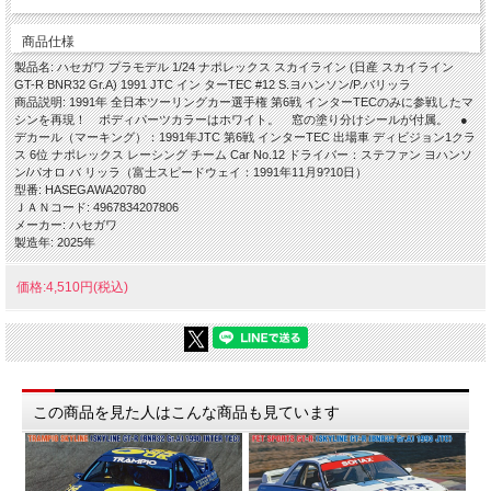
商品仕様
製品名: ハセガワ プラモデル 1/24 ナポレックス スカイライン (日産 スカイライン
GT-R BNR32 Gr.A) 1991 JTC イン ターTEC #12 S.ヨハンソン/P.バリッラ
商品説明: 1991年 全日本ツーリングカー選手権 第6戦 インターTECのみに参戦したマ
シンを再現！ ボディパーツカラーはホワイト。 窓の塗り分けシールが付属。 ●
デカール（マーキング）：1991年JTC 第6戦 インターTEC 出場車 ディビジョン1クラ
ス 6位 ナポレックス レーシング チーム Car No.12 ドライバー：ステファン ヨハンソ
ン/パオロ バ リッラ（富士スピードウェイ：1991年11月9?10日）
型番: HASEGAWA20780
ＪＡＮコード: 4967834207806
メーカー: ハセガワ
製造年: 2025年
価格:4,510円(税込)
この商品を見た人はこんな商品も見ています