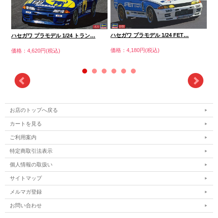
ハセガワ プラモデル 1/24 FET…
ハセガワ プラモデル 1/24 トラン…
ハセ
価格：4,180円(税込)
価格：4,620円(税込)
価格
お店のトップへ戻る
カートを見る
ご利用案内
特定商取引法表示
個人情報の取扱い
サイトマップ
メルマガ登録
お問い合わせ