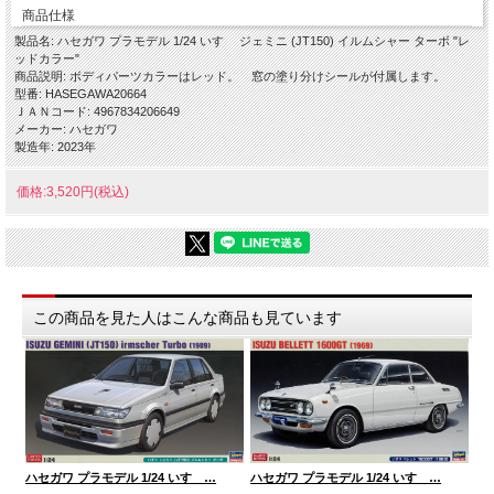
商品仕様
製品名: ハセガワ プラモデル 1/24 いすゞ ジェミニ (JT150) イルムシャー ターボ "レ
ッドカラー"
商品説明: ボディパーツカラーはレッド。 窓の塗り分けシールが付属します。
型番: HASEGAWA20664
ＪＡＮコード: 4967834206649
メーカー: ハセガワ
製造年: 2023年
価格:3,520円(税込)
この商品を見た人はこんな商品も見ています
,ハ
ハセガワ プラモデル 1/24 いすゞ…
ハセガワ プラモデル 1/24 いすゞ…