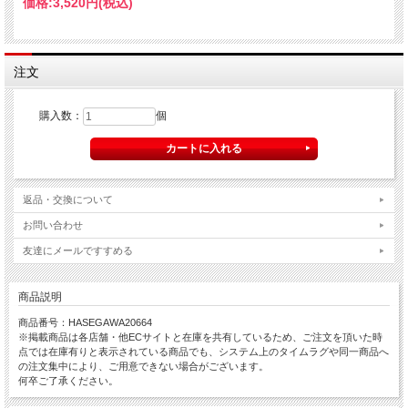
価格:
3,520円
(税込)
注文
購入数：
個
返品・交換について
お問い合わせ
友達にメールですすめる
商品説明
商品番号：HASEGAWA20664
※掲載商品は各店舗・他ECサイトと在庫を共有しているため、ご注文を頂いた時
点では在庫有りと表示されている商品でも、システム上のタイムラグや同一商品へ
の注文集中により、ご用意できない場合がございます。
何卒ご了承ください。