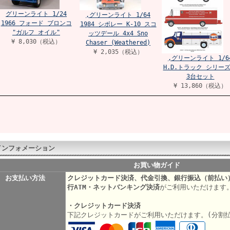
グリーンライト 1/24
,グリーンライト 1/64
1966 フォード ブロンコ
1984 シボレー K-10 スコ
"ガルフ オイル"
ッツデール 4x4 Sno
¥ 8,030（税込）
Chaser (Weathered)
¥ 2,035（税込）
,グリーンライト 1/6
H.D.トラック シリーズ
3台セット
¥ 13,860（税込）
インフォメーション
お買い物ガイド
お支払い方法
クレジットカード決済、代金引換、銀行振込（前払い
行ATM・ネットバンキング決済
がご利用いただけます
・クレジットカード決済
下記クレジットカードがご利用いただけます。(分割