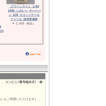
,グリーンライト 1/64
1990 シボレー サバーバ
ン K20 スコッツデール
アメリカ 国境警備隊
¥ 2,420（税込）
4
25
page top
）、コンビニ(番号端末式)・銀
。
払いもご利用いただけます)