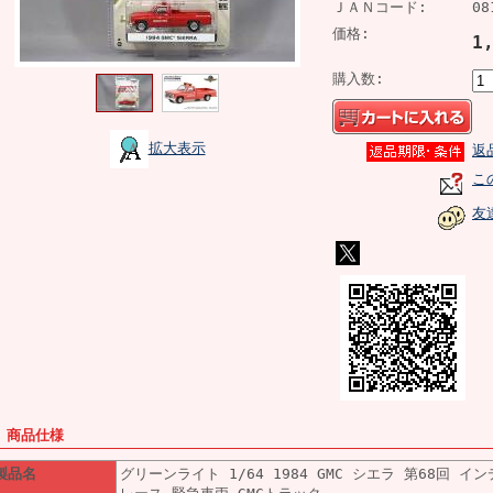
ＪＡＮコード:
08
価格:
1
購入数:
拡大表示
返
こ
友
■ 商品仕様
製品名
グリーンライト 1/64 1984 GMC シエラ 第68回 イ