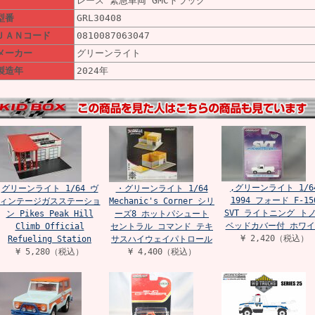
レース 緊急車両 GMCトラック
型番
GRL30408
ＪＡＮコード
0810087063047
メーカー
グリーンライト
製造年
2024年
,グリーンライト 1/6
グリーンライト 1/64 ヴ
・グリーンライト 1/64
1994 フォード F-15
ィンテージガスステーショ
Mechanic's Corner シリ
SVT ライトニング ト
ン Pikes Peak Hill
ーズ8 ホットパシュート
ベッドカバー付 ホワイ
Climb Official
セントラル コマンド テキ
¥ 2,420（税込）
Refueling Station
サスハイウェイパトロール
¥ 5,280（税込）
¥ 4,400（税込）