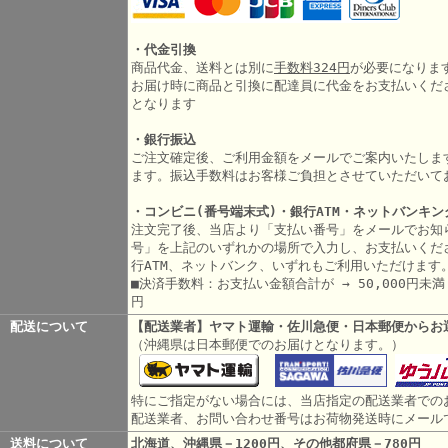
・代金引換
商品代金、送料とは別に
手数料324円
が必要になりま
お届け時に商品と引換に配達員に代金をお支払いくだ
となります
・銀行振込
ご注文確定後、ご利用金額をメールでご案内いたしま
ます。振込手数料はお客様ご負担とさせていただいて
・コンビニ(番号端末式)・銀行ATM・ネットバンキン
注文完了後、当店より「支払い番号」をメールでお知
号」を上記のいずれかの場所で入力し、お支払いくだ
行ATM、ネットバンク、いずれもご利用いただけます
■決済手数料：お支払い金額合計が → 50,000円未満 3
円
配送について
【配送業者】ヤマト運輸・佐川急便・日本郵便からお
（沖縄県は日本郵便でのお届けとなります。）
特にご指定がない場合には、当店指定の配送業者での
配送業者、お問い合わせ番号はお荷物発送時にメール
送料について
北海道、沖縄県－1200円、その他都府県－780円