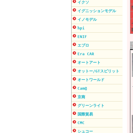
イクソ
イグニッションモデル
イノモデル
hpi
ENIF
エブロ
Era CAR
オートアート
オットー/GTスピリット
オートワールド
Cam@
京商
グリーンライト
国際貿易
CMC
シュコー