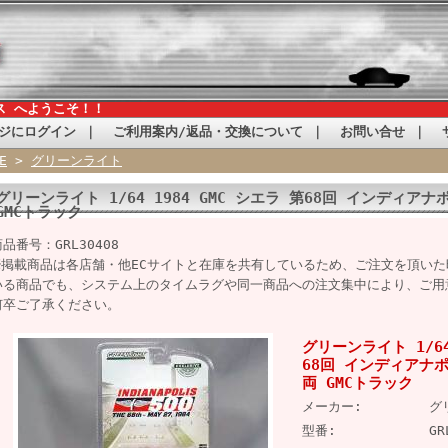
ス へようこそ！！
ジにログイン
｜
ご利用案内/返品・交換について
｜
お問い合せ
｜
E
>
グリーンライト
グリーンライト 1/64 1984 GMC シエラ 第68回 インディアナ
GMCトラック
品番号：GRL30408
※掲載商品は各店舗・他ECサイトと在庫を共有しているため、ご注文を頂い
いる商品でも、システム上のタイムラグや同一商品への注文集中により、ご用
何卒ご了承ください。
グリーンライト 1/64
68回 インディアナポ
両 GMCトラック
メーカー:
グ
型番:
GR