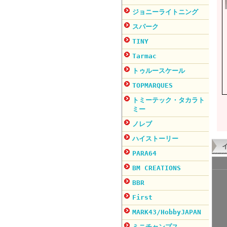
ジョニーライトニング
スパーク
TINY
Tarmac
トゥルースケール
TOPMARQUES
トミーテック・タカラト
ミー
ノレブ
ハイストーリー
PARA64
BM CREATIONS
BBR
First
MARK43/HobbyJAPAN
ミニチャンプス