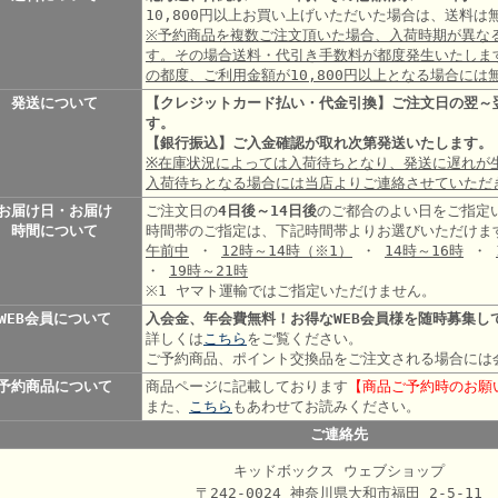
10,800円以上お買い上げいただいた場合は、送料
※予約商品を複数ご注文頂いた場合、入荷時期が異な
す。その場合送料・代引き手数料が都度発生いたしま
の都度、ご利用金額が10,800円以上となる場合には
発送について
【クレジットカード払い・代金引換】ご注文日の翌～
す。
【銀行振込】ご入金確認が取れ次第発送いたします。
※在庫状況によっては入荷待ちとなり、発送に遅れが
入荷待ちとなる場合には当店よりご連絡させていただ
お届け日・お届け
ご注文日の
4日後～14日後
のご都合のよい日をご指定
時間について
時間帯のご指定は、下記時間帯よりお選びいただけま
午前中
・
12時～14時
（※1）
・
14時～16時
・
・
19時～21時
※1 ヤマト運輸ではご指定いただけません。
WEB会員について
入会金、年会費無料！お得なWEB会員様を随時募集し
詳しくは
こちら
をご覧ください。
ご予約商品、ポイント交換品をご注文される場合には
予約商品について
商品ページに記載しております
【商品ご予約時のお願
また、
こちら
もあわせてお読みください。
ご連絡先
キッドボックス ウェブショップ
〒242-0024 神奈川県大和市福田 2-5-11