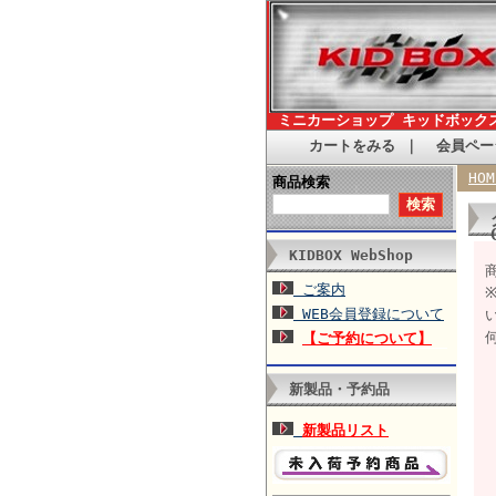
ミニカーショップ キッドボック
カートをみる
｜
会員ペー
HOM
商品検索
KIDBOX WebShop
商
ご案内
WEB会員登録について
【ご予約について】
新製品・予約品
新製品リスト