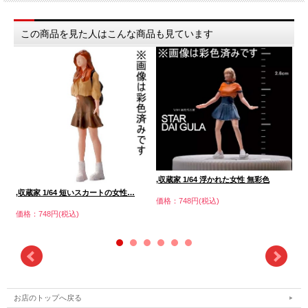
この商品を見た人はこんな商品も見ています
,収蔵家 1/64 浮かれた女性 無彩色
,収
,収蔵家 1/64 短いスカートの女性…
価格：748円(税込)
価格
価格：748円(税込)
お店のトップへ戻る