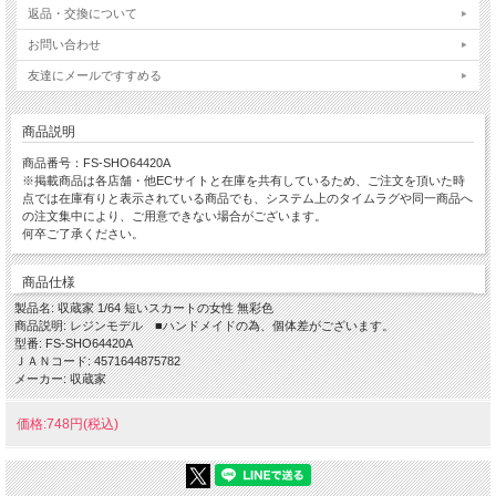
返品・交換について
お問い合わせ
友達にメールですすめる
商品説明
商品番号：FS-SHO64420A
※掲載商品は各店舗・他ECサイトと在庫を共有しているため、ご注文を頂いた時
点では在庫有りと表示されている商品でも、システム上のタイムラグや同一商品へ
の注文集中により、ご用意できない場合がございます。
何卒ご了承ください。
商品仕様
製品名: 収蔵家 1/64 短いスカートの女性 無彩色
商品説明: レジンモデル ■ハンドメイドの為、個体差がございます。
型番: FS-SHO64420A
ＪＡＮコード: 4571644875782
メーカー: 収蔵家
価格:748円(税込)