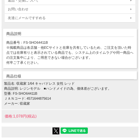
返品・交換について
お問い合わせ
友達にメールですすめる
商品説明
商品番号：FS-SHO64411B
※掲載商品は各店舗・他ECサイトと在庫を共有しているため、ご注文を頂いた時
点では在庫有りと表示されている商品でも、システム上のタイムラグや同一商品へ
の注文集中により、ご用意できない場合がございます。
何卒ご了承ください。
商品仕様
製品名: 収蔵家 1/64 キャバドレス 女性 レッド
商品説明: レジンモデル ■ハンドメイドの為、個体差がございます。
型番: FS-SHO64411B
ＪＡＮコード: 4571644875614
メーカー: 収蔵家
価格:1,078円(税込)