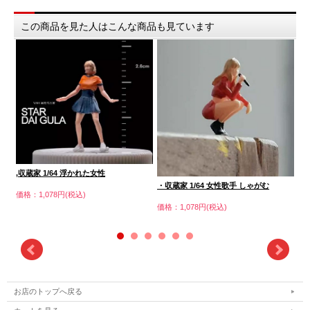
この商品を見た人はこんな商品も見ています
,収蔵家 1/64 浮かれた女性
・収蔵家 1/64 女性歌手 しゃがむ
・
価格：1,078円(税込)
価格：1,078円(税込)
価格
お店のトップへ戻る