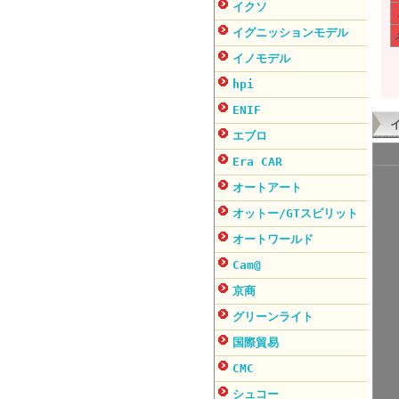
イクソ
イグニッションモデル
イノモデル
hpi
ENIF
エブロ
Era CAR
オートアート
オットー/GTスピリット
オートワールド
Cam@
京商
グリーンライト
国際貿易
CMC
シュコー