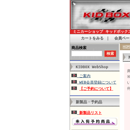
ミニカーショップ キッドボック
カートをみる
｜
会員ペー
HOM
商品検索
KIDBOX WebShop
商
ご案内
WEB会員登録について
【ご予約について】
新製品・予約品
新製品リスト