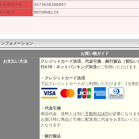
ＪＡＮコード
4573630200097
メーカー
MOTORHELIX
インフォメーション
お買い物ガイド
お支払い方法
クレジットカード決済、代金引換、銀行振込（前払い
行ATM・ネットバンキング決済
がご利用いただけます
・クレジットカード決済
下記クレジットカードがご利用いただけます。(分割
・代金引換
商品代金、送料とは別に
手数料324円
が必要になりま
お届け時に商品と引換に配達員に代金をお支払いくだ
となります
・銀行振込