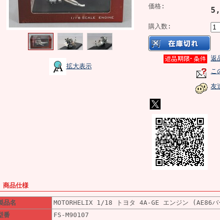
価格:
5
購入数:
返
拡大表示
こ
友
■ 商品仕様
製品名
MOTORHELIX 1/18 トヨタ 4A-GE エンジン (AE8
型番
FS-M90107