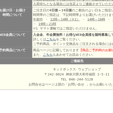
入荷待ちとなる場合には当店よりご連絡させていただ
お届け日・お届け
ご注文日の
4日後～14日後
のご都合のよい日をご指定
時間について
時間帯のご指定は、下記時間帯よりお選びいただけま
午前中
・
12時～14時
（※1）
・
14時～16時
・
・
19時～21時
※1 ヤマト運輸ではご指定いただけません。
WEB会員について
入会金、年会費無料！お得なWEB会員様を随時募集し
詳しくは
こちら
をご覧ください。
ご予約商品、ポイント交換品をご注文される場合には
予約商品について
商品ページに記載しております
【商品ご予約時のお願
また、
こちら
もあわせてお読みください。
ご連絡先
キッドボックス ウェブショップ
〒242-0024 神奈川県大和市福田 2-5-11
TEL 046-244-5128
お問合せはページ上部の「お問い合せ 」からお願いいた