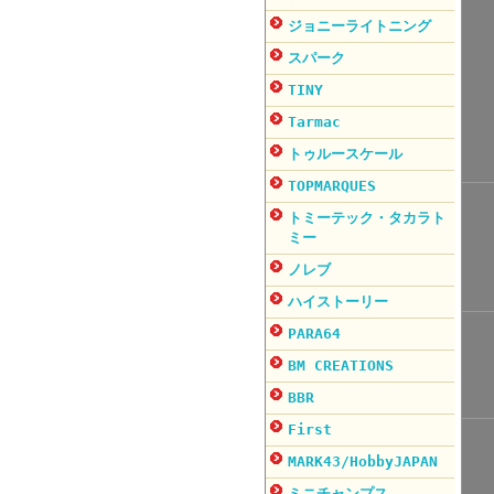
ジョニーライトニング
スパーク
TINY
Tarmac
トゥルースケール
TOPMARQUES
トミーテック・タカラト
ミー
ノレブ
ハイストーリー
PARA64
BM CREATIONS
BBR
First
MARK43/HobbyJAPAN
ミニチャンプス