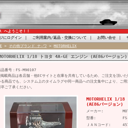
ス へようこそ！！
ジにログイン
｜
ご利用案内/返品・交換について
｜
お問い合せ
｜
E
>
その他ブランド ナ-ワ
>
MOTORHELIX
MOTORHELIX 1/18 トヨタ 4A-GE エンジン (AE86バージョン)
品番号：FS-M90107
※掲載商品は各店舗・他ECサイトと在庫を共有しているため、ご注文を頂い
いる商品でも、システム上のタイムラグや同一商品への注文集中により、ご用
何卒ご了承ください。
MOTORHELIX 1/1
(AE86バージョン)
メーカー:
MO
型番:
FS
ＪＡＮコード:
45