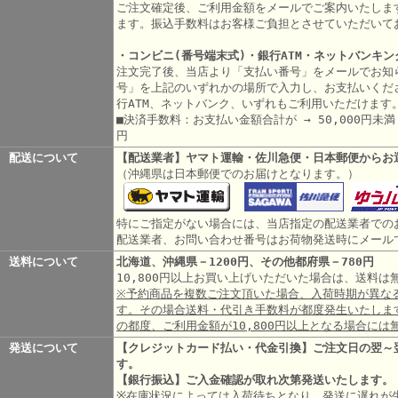
ご注文確定後、ご利用金額をメールでご案内いたしま
ます。振込手数料はお客様ご負担とさせていただいて
・コンビニ(番号端末式)・銀行ATM・ネットバンキン
注文完了後、当店より「支払い番号」をメールでお知
号」を上記のいずれかの場所で入力し、お支払いくだ
行ATM、ネットバンク、いずれもご利用いただけます
■決済手数料：お支払い金額合計が → 50,000円未満 3
円
配送について
【配送業者】ヤマト運輸・佐川急便・日本郵便からお
（沖縄県は日本郵便でのお届けとなります。）
特にご指定がない場合には、当店指定の配送業者での
配送業者、お問い合わせ番号はお荷物発送時にメール
送料について
北海道、沖縄県－1200円、その他都府県－780円
10,800円以上お買い上げいただいた場合は、送料
※予約商品を複数ご注文頂いた場合、入荷時期が異な
す。その場合送料・代引き手数料が都度発生いたしま
の都度、ご利用金額が10,800円以上となる場合には
発送について
【クレジットカード払い・代金引換】ご注文日の翌～
す。
【銀行振込】ご入金確認が取れ次第発送いたします。
※在庫状況によっては入荷待ちとなり、発送に遅れが