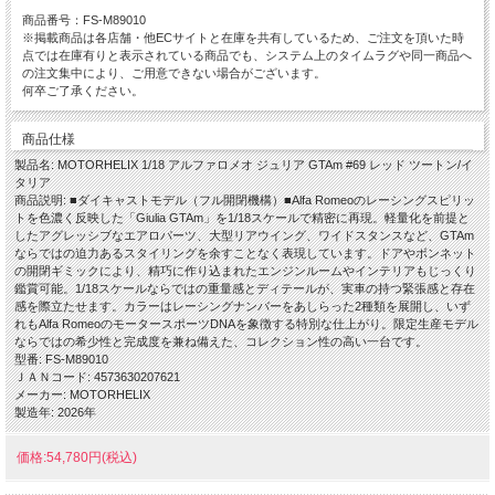
商品番号：FS-M89010
※掲載商品は各店舗・他ECサイトと在庫を共有しているため、ご注文を頂いた時
点では在庫有りと表示されている商品でも、システム上のタイムラグや同一商品へ
の注文集中により、ご用意できない場合がございます。
何卒ご了承ください。
商品仕様
製品名: MOTORHELIX 1/18 アルファロメオ ジュリア GTAm #69 レッド ツートン/イ
タリア
商品説明: ■ダイキャストモデル（フル開閉機構）■Alfa Romeoのレーシングスピリッ
トを色濃く反映した「Giulia GTAm」を1/18スケールで精密に再現。軽量化を前提と
したアグレッシブなエアロパーツ、大型リアウイング、ワイドスタンスなど、GTAm
ならではの迫力あるスタイリングを余すことなく表現しています。ドアやボンネット
の開閉ギミックにより、精巧に作り込まれたエンジンルームやインテリアもじっくり
鑑賞可能。1/18スケールならではの重量感とディテールが、実車の持つ緊張感と存在
感を際立たせます。カラーはレーシングナンバーをあしらった2種類を展開し、いず
れもAlfa RomeoのモータースポーツDNAを象徴する特別な仕上がり。限定生産モデル
ならではの希少性と完成度を兼ね備えた、コレクション性の高い一台です。
型番: FS-M89010
ＪＡＮコード: 4573630207621
メーカー: MOTORHELIX
製造年: 2026年
価格:54,780円(税込)