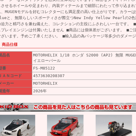
じさせるホイールや足まわり、内装ディテールまで細部にわたって作り込まれて
ん、MUGENモデルを好むコレクターにも満足度の高い仕上がりです。カラーは
Blueと、無限らしいスポーティさが際立つNew Indy Yellow Pearlの
の迫力と精巧さを兼ね備えた、コレクションの主役にふさわしい一台です。 
スプレイエンジンは付属いたしません ■商品には個体差がございます。 ■ご
ございます。予めご了承ください。 ■輸入品の為パッケージ等多少のダメー
■ 商品仕様
製品名
MOTORHELIX 1/18 ホンダ S2000 (AP2) 無限 M
イエローパール
型番
FS-M85122
ＪＡＮコード
4573630208307
メーカー
MOTORHELIX
製造年
2026年