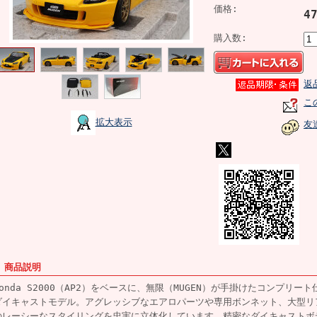
価格:
4
購入数:
返
こ
拡大表示
友
■ 商品説明
Honda S2000（AP2）をベースに、無限（MUGEN）が手掛けたコンプリー
ダイキャストモデル。アグレッシブなエアロパーツや専用ボンネット、大型リ
のレーシーなスタイリングを忠実に立体化しています。精密なダイキャストボ