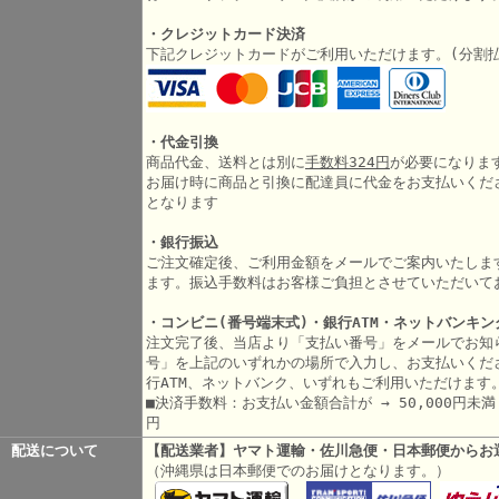
・クレジットカード決済
下記クレジットカードがご利用いただけます。(分割
・代金引換
商品代金、送料とは別に
手数料324円
が必要になりま
お届け時に商品と引換に配達員に代金をお支払いくだ
となります
・銀行振込
ご注文確定後、ご利用金額をメールでご案内いたしま
ます。振込手数料はお客様ご負担とさせていただいて
・コンビニ(番号端末式)・銀行ATM・ネットバンキン
注文完了後、当店より「支払い番号」をメールでお知
号」を上記のいずれかの場所で入力し、お支払いくだ
行ATM、ネットバンク、いずれもご利用いただけます
■決済手数料：お支払い金額合計が → 50,000円未満 3
円
配送について
【配送業者】ヤマト運輸・佐川急便・日本郵便からお
（沖縄県は日本郵便でのお届けとなります。）