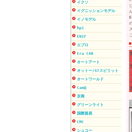
イクソ
イグニッションモデル
イノモデル
hpi
ENIF
エブロ
Era CAR
オートアート
オットー/GTスピリット
オートワールド
Cam@
京商
グリーンライト
国際貿易
CMC
シュコー