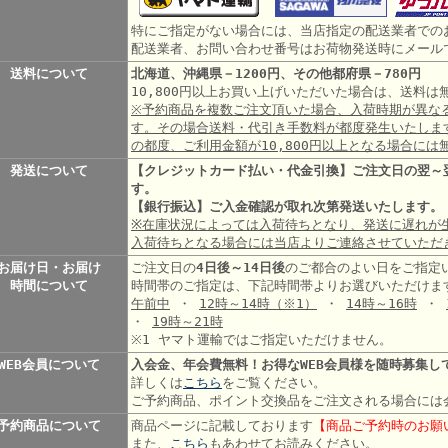
特にご指定がない場合には、当店指定の配送業者での
配送業者、お問い合わせ番号はお荷物発送時にメール
送料について
北海道、沖縄県－1200円、その他都府県－780円
10,800円以上お買い上げいただいた場合は、送料
※予約商品を複数ご注文頂いた場合、入荷時期が異な
す。その場合送料・代引き手数料が都度発生いたしま
の都度、ご利用金額が10,800円以上となる場合には
発送について
【クレジットカード払い・代金引換】ご注文日の翌～
す。
【銀行振込】ご入金確認が取れ次第発送いたします。
※在庫状況によっては入荷待ちとなり、発送に遅れが
入荷待ちとなる場合には当店よりご連絡させていただ
お届け日・お届け
ご注文日の
4日後～14日後
のご都合のよい日をご指定
時間について
時間帯のご指定は、下記時間帯よりお選びいただけま
午前中
・
12時～14時
（※1）
・
14時～16時
・
・
19時～21時
※1 ヤマト運輸ではご指定いただけません。
WEB会員について
入会金、年会費無料！お得なWEB会員様を随時募集し
詳しくは
こちら
をご覧ください。
ご予約商品、ポイント交換品をご注文される場合には
予約商品について
商品ページに記載しております
【商品ご予約時のお願
また、
こちら
もあわせてお読みください。