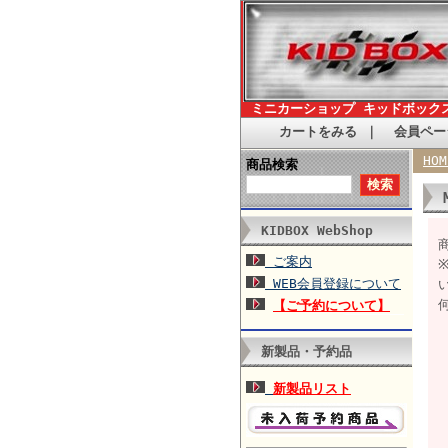
ミニカーショップ キッドボック
カートをみる
｜
会員ペー
HOM
商品検索
KIDBOX WebShop
商
ご案内
WEB会員登録について
【ご予約について】
新製品・予約品
新製品リスト