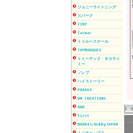
ジョニーライトニング
スパーク
TINY
Tarmac
トゥルースケール
TOPMARQUES
トミーテック・タカラト
ミー
ノレブ
ハイストーリー
PARA64
BM CREATIONS
BBR
First
MARK43/HobbyJAPAN
ミニチャンプス