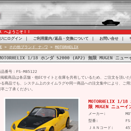
ス へようこそ！！
ジにログイン
｜
ご利用案内/返品・交換について
｜
お問い合せ
｜
E
>
その他ブランド ナ-ワ
>
MOTORHELIX
MOTORHELIX 1/18 ホンダ S2000 (AP2) 無限 MUGEN
品番号：FS-M85122
※掲載商品は各店舗・他ECサイトと在庫を共有しているため、ご注文を頂い
いる商品でも、システム上のタイムラグや同一商品への注文集中により、ご用
何卒ご了承ください。
MOTORHELIX 1/18
限 MUGEN ニュー
メーカー:
MO
型番:
FS
ＪＡＮコード:
45