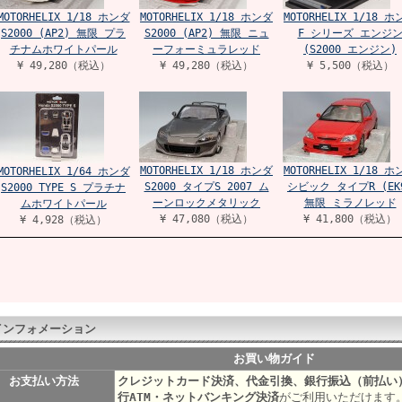
MOTORHELIX 1/18 ホンダ
MOTORHELIX 1/18 ホンダ
MOTORHELIX 1/18 
S2000 (AP2) 無限 プラ
S2000 (AP2) 無限 ニュ
F シリーズ エンジ
チナムホワイトパール
ーフォーミュラレッド
(S2000 エンジン)
¥ 49,280（税込）
¥ 49,280（税込）
¥ 5,500（税込）
MOTORHELIX 1/18 ホンダ
MOTORHELIX 1/18 
MOTORHELIX 1/64 ホンダ
S2000 タイプS 2007 ム
シビック タイプR (EK
S2000 TYPE S プラチナ
ーンロックメタリック
無限 ミラノレッド
ムホワイトパール
¥ 47,080（税込）
¥ 41,800（税込）
¥ 4,928（税込）
インフォメーション
お買い物ガイド
お支払い方法
クレジットカード決済、代金引換、銀行振込（前払い
行ATM・ネットバンキング決済
がご利用いただけます