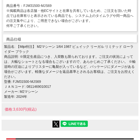
商品番号：FJM31500-MJS69
※掲載商品は各店舗・他ECサイトと在庫を共有しているため、ご注文を頂いた時
点では在庫有りと表示されている商品でも、システム上のタイムラグや同一商品へ
の注文集中により、ご用意できない場合がございます。
何卒ご了承ください。
商品仕様
製品名: 【Mijo特注】 M2マシーン 1/64 1987 ビュイック リーガル リミテッド ローラ
イダー ブラック
商品説明: ※限定生産品につき、入荷数も限られております。ご注文の状況によって
は、大幅なショートとなる場合もございますので、あらかじめご了承ください。 ※輸
送時の圧迫によりブリスターに亀裂が入っているなど、パッケージにダメージがある
場合がございます。軽微なダメージを返品基準とされるお客様は、ご注文をお控えく
ださい。
型番: FJM31500-MJS69
ＪＡＮコード: 0811469010017
メーカー: M2マシーン
製造年: 2024年
価格:3,630円(税込)