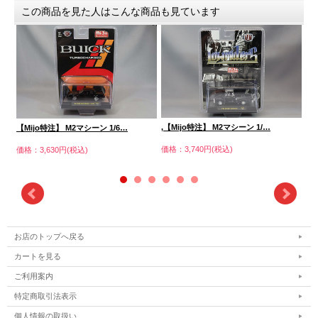
この商品を見た人はこんな商品も見ています
,【Mijo特注】 M2マシーン 1/…
【Mijo特注】 M2マシーン 1/6…
【M
価格：3,740円(税込)
価格：3,630円(税込)
価格
お店のトップへ戻る
カートを見る
ご利用案内
特定商取引法表示
個人情報の取扱い