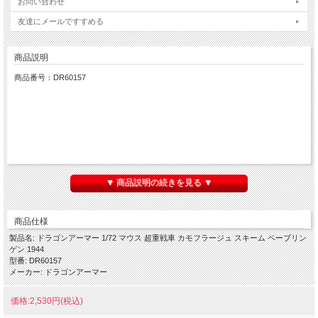
お問い合わせ
友達にメールですすめる
商品説明
商品番号：DR60157
▼ 商品説明の続きを見る ▼
商品仕様
製品名: ドラゴンアーマー 1/72 マウス 超重戦車 カモフラージュ スキーム ベーブリン
ゲン 1944
型番: DR60157
メーカー: ドラゴンアーマー
価格:2,530円(税込)