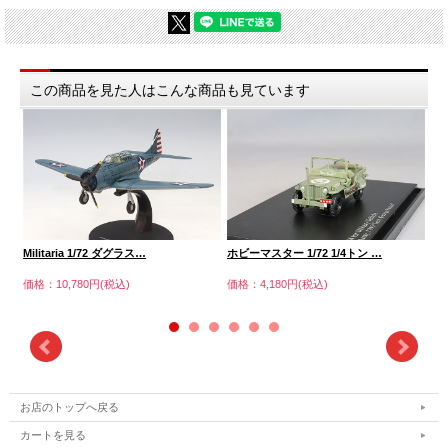
この商品を見た人はこんな商品も見ています
Militaria 1/72 ダグラス…
ホビーマスター 1/72 1/4トン …
ホ
価格：10,780円(税込)
価格：4,180円(税込)
価格
お店のトップへ戻る
カートを見る