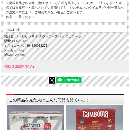
※掲載商品は各店舗・他ECサイトと在庫を共有しているため、ご注文を頂いた時
点では在庫有りと表示されている商品でも、システム上のタイムラグや同一商品へ
の注文集中により、ご用意できない場合がございます。
何卒ご了承ください。
商品仕様
製品名: Tiny City トヨタ タウンエースバン コカコーラ
型番: COKE112
ＪＡＮコード: 4894826038271
メーカー: Tiny
製造年: 2026年
価格:3,300円(税込)
この商品を見た人はこんな商品も見ています