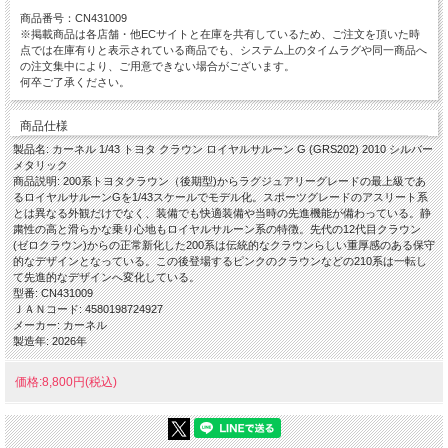
商品番号：CN431009
※掲載商品は各店舗・他ECサイトと在庫を共有しているため、ご注文を頂いた時
点では在庫有りと表示されている商品でも、システム上のタイムラグや同一商品へ
の注文集中により、ご用意できない場合がございます。
何卒ご了承ください。
商品仕様
製品名: カーネル 1/43 トヨタ クラウン ロイヤルサルーン G (GRS202) 2010 シルバー
メタリック
商品説明: 200系トヨタクラウン（後期型)からラグジュアリーグレードの最上級であ
るロイヤルサルーンGを1/43スケールでモデル化。スポーツグレードのアスリート系
とは異なる外観だけでなく、装備でも快適装備や当時の先進機能が備わっている。静
粛性の高と滑らかな乗り心地もロイヤルサルーン系の特徴。先代の12代目クラウン
(ゼロクラウン)からの正常新化した200系は伝統的なクラウンらしい重厚感のある保守
的なデザインとなっている。この後登場するピンクのクラウンなどの210系は一転し
て先進的なデザインへ変化している。
型番: CN431009
ＪＡＮコード: 4580198724927
メーカー: カーネル
製造年: 2026年
価格:8,800円(税込)