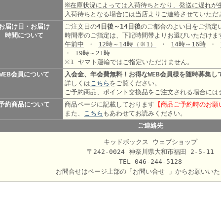
※在庫状況によっては入荷待ちとなり、発送に遅れが
入荷待ちとなる場合には当店よりご連絡させていただ
お届け日・お届け
ご注文日の
4日後～14日後
のご都合のよい日をご指定
時間について
時間帯のご指定は、下記時間帯よりお選びいただけま
午前中
・
12時～14時
（※1）
・
14時～16時
・
・
19時～21時
※1 ヤマト運輸ではご指定いただけません。
WEB会員について
入会金、年会費無料！お得なWEB会員様を随時募集し
詳しくは
こちら
をご覧ください。
ご予約商品、ポイント交換品をご注文される場合には
予約商品について
商品ページに記載しております
【商品ご予約時のお願
また、
こちら
もあわせてお読みください。
ご連絡先
キッドボックス ウェブショップ
〒242-0024 神奈川県大和市福田 2-5-11
TEL 046-244-5128
お問合せはページ上部の「お問い合せ 」からお願いいた