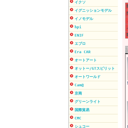
イクソ
イグニッションモデル
イノモデル
hpi
ENIF
エブロ
Era CAR
オートアート
オットー/GTスピリット
オートワールド
Cam@
京商
グリーンライト
国際貿易
CMC
シュコー