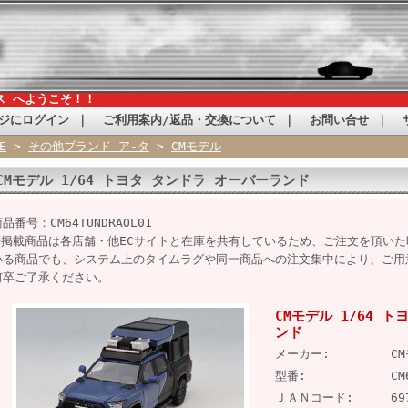
ス へようこそ！！
ジにログイン
｜
ご利用案内/返品・交換について
｜
お問い合せ
｜
E
>
その他ブランド ア-タ
>
CMモデル
CMモデル 1/64 トヨタ タンドラ オーバーランド
品番号：CM64TUNDRAOL01
※掲載商品は各店舗・他ECサイトと在庫を共有しているため、ご注文を頂い
いる商品でも、システム上のタイムラグや同一商品への注文集中により、ご用
何卒ご了承ください。
CMモデル 1/64 
ンド
メーカー:
C
型番:
CM
ＪＡＮコード:
69