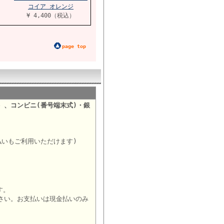
コイア オレンジ
¥ 4,400（税込）
page top
）、コンビニ(番号端末式)・銀
。
払いもご利用いただけます)
す。
さい。お支払いは現金払いのみ