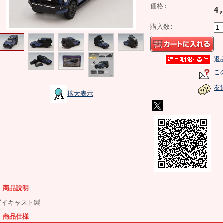
価格:
4
購入数:
返
こ
友
拡大表示
■ 商品説明
ダイキャスト製
■ 商品仕様