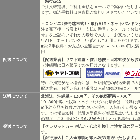
・銀行振込
ご注文確定後、ご利用金額をメールでご案内いたしま
ます。振込手数料はお客様ご負担とさせていただいて
・コンビニ(番号端末式)・銀行ATM・ネットバンキン
注文完了後、当店より「支払い番号」をメールでお知
号」を上記のいずれかの場所で入力し、お支払いくだ
行ATM、ネットバンク、いずれもご利用いただけます
■決済手数料：お支払い金額合計が → 50,000円未満 3
円
配送について
【配送業者】ヤマト運輸・佐川急便・日本郵便からお
（沖縄県は日本郵便でのお届けとなります。）
特にご指定がない場合には、当店指定の配送業者での
配送業者、お問い合わせ番号はお荷物発送時にメール
送料について
北海道、沖縄県－1200円、その他都府県－780円
10,800円以上お買い上げいただいた場合は、送料
※予約商品を複数ご注文頂いた場合、入荷時期が異な
す。その場合送料・代引き手数料が都度発生いたしま
の都度、ご利用金額が10,800円以上となる場合には
発送について
【クレジットカード払い・代金引換】ご注文日の翌～
す。
【銀行振込】ご入金確認が取れ次第発送いたします。