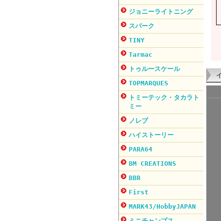
ジョニーライトニング
スパーク
TINY
Tarmac
トゥルースケール
TOPMARQUES
トミーテック・タカラト
ミー
ノレブ
ハイストーリー
PARA64
BM CREATIONS
BBR
First
MARK43/HobbyJAPAN
ミニチャンプス