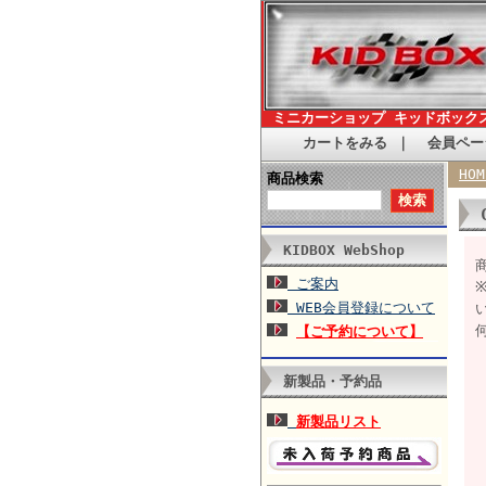
ミニカーショップ キッドボック
カートをみる
｜
会員ペー
HOM
商品検索
KIDBOX WebShop
商
ご案内
WEB会員登録について
【ご予約について】
新製品・予約品
新製品リスト