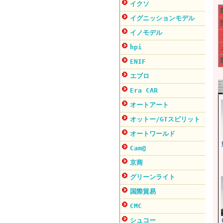
イクソ
イグニッションモデル
イノモデル
hpi
ENIF
エブロ
Era CAR
オートアート
オットー/GTスピリット
オートワールド
Cam@
京商
グリーンライト
国際貿易
CMC
シュコー