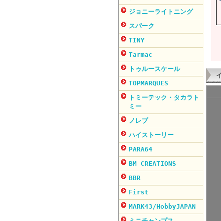
ジョニーライトニング
スパーク
TINY
Tarmac
トゥルースケール
TOPMARQUES
トミーテック・タカラト
ミー
ノレブ
ハイストーリー
PARA64
BM CREATIONS
BBR
First
MARK43/HobbyJAPAN
ミニチャンプス