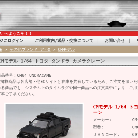
ス へようこそ！！
ジにログイン
｜
ご利用案内/返品・交換について
｜
お問い合せ
｜
E
>
その他ブランド ア-タ
>
CMモデル
CMモデル 1/64 トヨタ タンドラ カメラクレーン
品番号：CM64TUNDRACAME
※掲載商品は各店舗・他ECサイトと在庫を共有しているため、ご注文を頂い
いる商品でも、システム上のタイムラグや同一商品への注文集中により、ご用
何卒ご了承ください。
CMモデル 1/64 
ーン
メーカー:
C
型番:
CM
ＪＡＮコード:
69