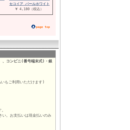
セコイア パールホワイト
¥ 4,180（税込）
page top
）、コンビニ(番号端末式)・銀
。
払いもご利用いただけます)
す。
さい。お支払いは現金払いのみ