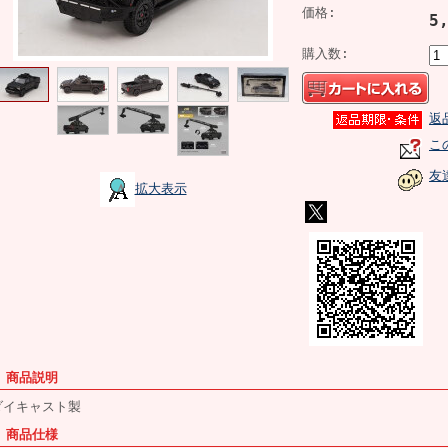
価格:
5
購入数:
返
こ
友
拡大表示
■ 商品説明
ダイキャスト製
■ 商品仕様