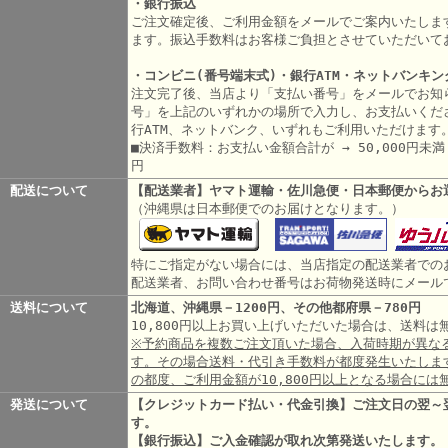
・銀行振込
ご注文確定後、ご利用金額をメールでご案内いたしま
ます。振込手数料はお客様ご負担とさせていただいて
・コンビニ(番号端末式)・銀行ATM・ネットバンキン
注文完了後、当店より「支払い番号」をメールでお知
号」を上記のいずれかの場所で入力し、お支払いくだ
行ATM、ネットバンク、いずれもご利用いただけます
■決済手数料：お支払い金額合計が → 50,000円未満 3
円
配送について
【配送業者】ヤマト運輸・佐川急便・日本郵便からお
（沖縄県は日本郵便でのお届けとなります。）
特にご指定がない場合には、当店指定の配送業者での
配送業者、お問い合わせ番号はお荷物発送時にメール
送料について
北海道、沖縄県－1200円、その他都府県－780円
10,800円以上お買い上げいただいた場合は、送料
※予約商品を複数ご注文頂いた場合、入荷時期が異な
す。その場合送料・代引き手数料が都度発生いたしま
の都度、ご利用金額が10,800円以上となる場合には
発送について
【クレジットカード払い・代金引換】ご注文日の翌～
す。
【銀行振込】ご入金確認が取れ次第発送いたします。