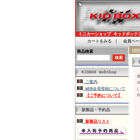
ミニカーショップ キッドボック
カートをみる
｜
会員ペー
HOM
商品検索
KIDBOX WebShop
商
ご案内
WEB会員登録について
【ご予約について】
新製品・予約品
新製品リスト