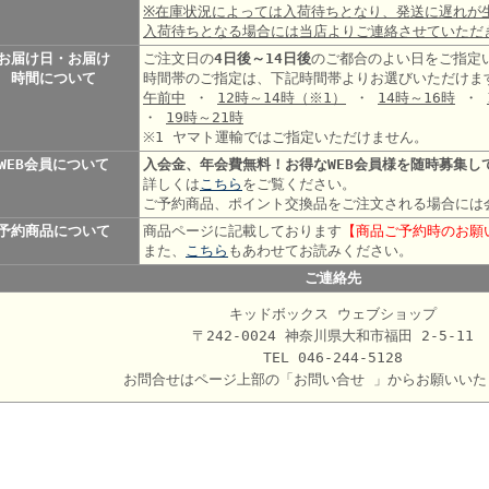
※在庫状況によっては入荷待ちとなり、発送に遅れが
入荷待ちとなる場合には当店よりご連絡させていただ
お届け日・お届け
ご注文日の
4日後～14日後
のご都合のよい日をご指定
時間について
時間帯のご指定は、下記時間帯よりお選びいただけま
午前中
・
12時～14時
（※1）
・
14時～16時
・
・
19時～21時
※1 ヤマト運輸ではご指定いただけません。
WEB会員について
入会金、年会費無料！お得なWEB会員様を随時募集し
詳しくは
こちら
をご覧ください。
ご予約商品、ポイント交換品をご注文される場合には
予約商品について
商品ページに記載しております
【商品ご予約時のお願
また、
こちら
もあわせてお読みください。
ご連絡先
キッドボックス ウェブショップ
〒242-0024 神奈川県大和市福田 2-5-11
TEL 046-244-5128
お問合せはページ上部の「お問い合せ 」からお願いいた