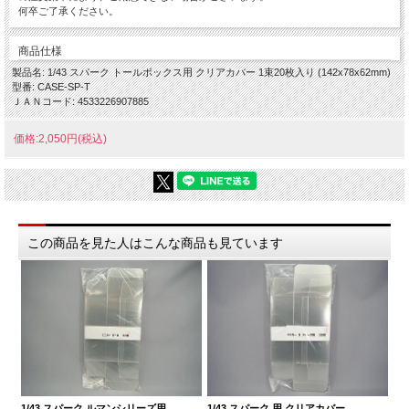
何卒ご了承ください。
商品仕様
製品名: 1/43 スパーク トールボックス用 クリアカバー 1束20枚入り (142x78x62mm)
型番: CASE-SP-T
ＪＡＮコード: 4533226907885
価格:2,050円(税込)
この商品を見た人はこんな商品も見ています
付…
1/
1/43 スパーク ルマンシリーズ用 …
1/43 スパーク 用 クリアカバー …