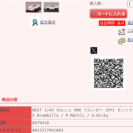
購入数:
拡大表示
返
こ
友
■ 商品仕様
製品名
BEST 1/43 ポルシェ 908 フルンダー 1971 モンツァ 
E.Brambilla / P.Mattli / A.Wicky
型番
BST9418
ＪＡＮコード
8013717941803