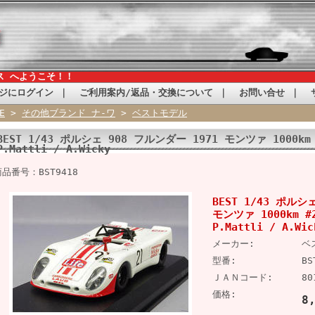
ス へようこそ！！
ジにログイン
｜
ご利用案内/返品・交換について
｜
お問い合せ
｜
E
>
その他ブランド ナ-ワ
>
ベストモデル
BEST 1/43 ポルシェ 908 フルンダー 1971 モンツァ 1000km #
P.Mattli / A.Wicky
商品番号：BST9418
BEST 1/43 ポルシ
モンツァ 1000km #2
P.Mattli / A.Wic
メーカー:
ベ
型番:
BS
ＪＡＮコード:
80
価格:
8