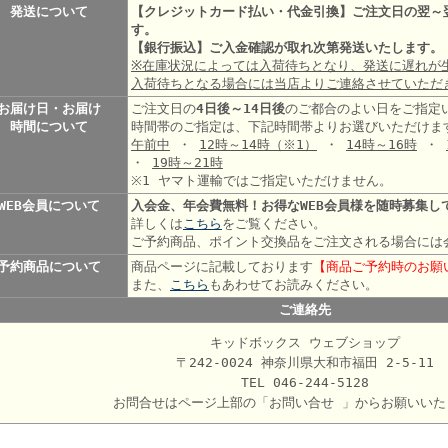
発送について
【クレジットカード払い・代金引換】ご注文日の翌～
す。
【銀行振込】ご入金確認が取れ次第発送いたします。
※在庫状況によっては入荷待ちとなり、発送に遅れが
入荷待ちとなる場合には当店よりご連絡させていただ
お届け日・お届け
ご注文日の
4日後～14日後
のご都合のよい日をご指定
時間について
時間帯のご指定は、下記時間帯よりお選びいただけま
午前中
・
12時～14時
（※1）
・
14時～16時
・
・
19時～21時
※1 ヤマト運輸ではご指定いただけません。
WEB会員について
入会金、年会費無料！お得なWEB会員様を随時募集し
詳しくは
こちら
をご覧ください。
ご予約商品、ポイント交換品をご注文される場合には
予約商品について
商品ページに記載しております
【商品ご予約時のお願
また、
こちら
もあわせてお読みください。
ご連絡先
キッドボックス ウェブショップ
〒242-0024 神奈川県大和市福田 2-5-11
TEL 046-244-5128
お問合せはページ上部の「お問い合せ 」からお願いいた