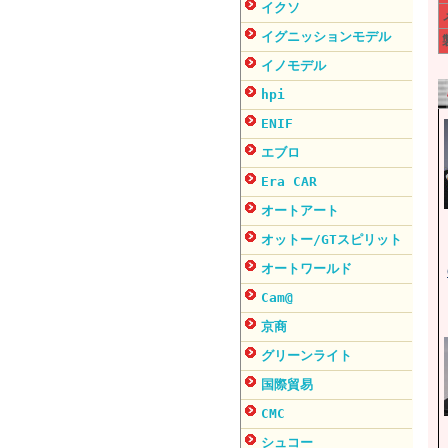
イクソ
イグニッションモデル
イノモデル
hpi
ENIF
エブロ
Era CAR
オートアート
オットー/GTスピリット
オートワールド
Cam@
京商
グリーンライト
国際貿易
CMC
シュコー