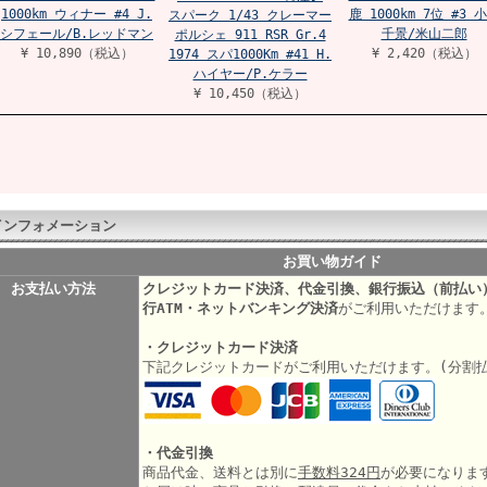
1000km ウィナー #4 J.
鹿 1000km 7位 #3 
スパーク 1/43 クレーマー
シフェール/B.レッドマン
千景/米山二郎
ポルシェ 911 RSR Gr.4
¥ 10,890（税込）
¥ 2,420（税込）
1974 スパ1000Km #41 H.
ハイヤー/P.ケラー
¥ 10,450（税込）
インフォメーション
お買い物ガイド
お支払い方法
クレジットカード決済、代金引換、銀行振込（前払い
行ATM・ネットバンキング決済
がご利用いただけます
・クレジットカード決済
下記クレジットカードがご利用いただけます。(分割
・代金引換
商品代金、送料とは別に
手数料324円
が必要になりま