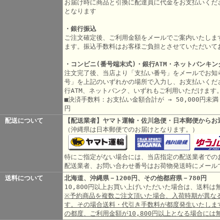
お届け時に商品と引換に配達員に代金をお支払いくだ
となります
・銀行振込
ご注文確定後、ご利用金額をメールでご案内いたしま
ます。振込手数料はお客様ご負担とさせていただいて
・コンビニ(番号端末式)・銀行ATM・ネットバンキン
注文完了後、当店より「支払い番号」をメールでお知
号」を上記のいずれかの場所で入力し、お支払いくだ
行ATM、ネットバンク、いずれもご利用いただけます
■決済手数料：お支払い金額合計が → 50,000円未満 3
円
配送について
【配送業者】ヤマト運輸・佐川急便・日本郵便からお
（沖縄県は日本郵便でのお届けとなります。）
特にご指定がない場合には、当店指定の配送業者での
配送業者、お問い合わせ番号はお荷物発送時にメール
送料について
北海道、沖縄県－1200円、その他都府県－780円
10,800円以上お買い上げいただいた場合は、送料
※予約商品を複数ご注文頂いた場合、入荷時期が異な
す。その場合送料・代引き手数料が都度発生いたしま
の都度、ご利用金額が10,800円以上となる場合には