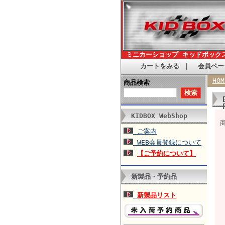
ミニカーショップ キッドボック
カートをみる
｜
会員ペー
HOM
商品検索
KIDBOX WebShop
ご案内
WEB会員登録について
【ご予約について】
新製品・予約品
新製品リスト