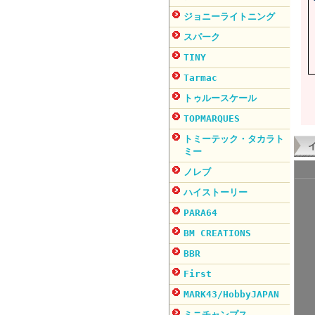
ジョニーライトニング
スパーク
TINY
Tarmac
トゥルースケール
TOPMARQUES
トミーテック・タカラト
ミー
ノレブ
ハイストーリー
PARA64
BM CREATIONS
BBR
First
MARK43/HobbyJAPAN
ミニチャンプス