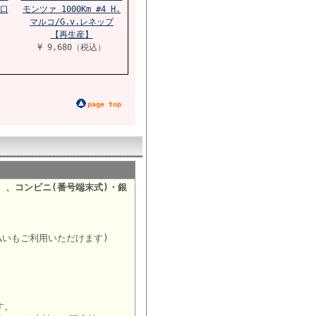
小口
モンツァ 1000Km #4 H.
マルコ/G.v.レネップ
【再生産】
¥ 9,680（税込）
page top
）、コンビニ(番号端末式)・銀
。
払いもご利用いただけます)
す。