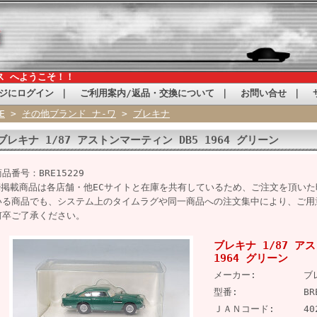
ス へようこそ！！
ジにログイン
｜
ご利用案内/返品・交換について
｜
お問い合せ
｜
E
>
その他ブランド ナ-ワ
>
ブレキナ
ブレキナ 1/87 アストンマーティン DB5 1964 グリーン
品番号：BRE15229
※掲載商品は各店舗・他ECサイトと在庫を共有しているため、ご注文を頂い
いる商品でも、システム上のタイムラグや同一商品への注文集中により、ご用
何卒ご了承ください。
ブレキナ 1/87 ア
1964 グリーン
メーカー:
ブ
型番:
BR
ＪＡＮコード:
40