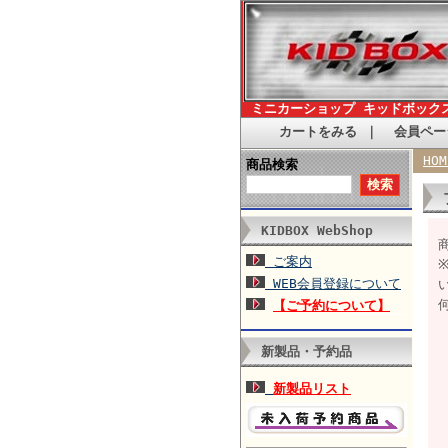
ミニカーショップ キッドボック
カートをみる
｜
会員ペー
HOM
商品検索
KIDBOX WebShop
商
ご案内
WEB会員登録について
【ご予約について】
新製品・予約品
新製品リスト