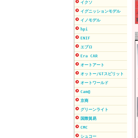
イクソ
イグニッションモデル
イノモデル
hpi
ENIF
エブロ
Era CAR
オートアート
オットー/GTスピリット
オートワールド
Cam@
京商
グリーンライト
国際貿易
CMC
シュコー