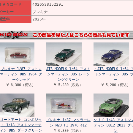
ＪＡＮコード
4026538152291
メーカー
ブレキナ
製造年
2025年
ブレキナ 1/87 アストン
ATS-MODELS 1/64 アスト
・ATS-MODELS 1/64
マーティン DB5 1964 ダ
ンマーティン DB5 レーシ
トンマーティン DB5 
ークレッド
ンググリーン
ー
¥ 6,380（税込）
¥ 5,280（税込）
¥ 5,280（税込）
オートアート コンポジッ
ブレキナ 1/87 マクラーレ
ソリド 1/43 アストン
ト 1/18 アストンマーテ
ン M23 F1 1976 #12
ティン DB12 2023 グ
ィン DB5 ダークグリーン
¥ 6,380（税込）
ン