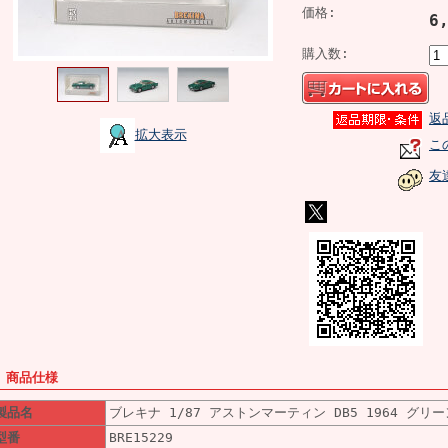
価格:
6
購入数:
返
拡大表示
こ
友
■ 商品仕様
製品名
ブレキナ 1/87 アストンマーティン DB5 1964 グリー
型番
BRE15229