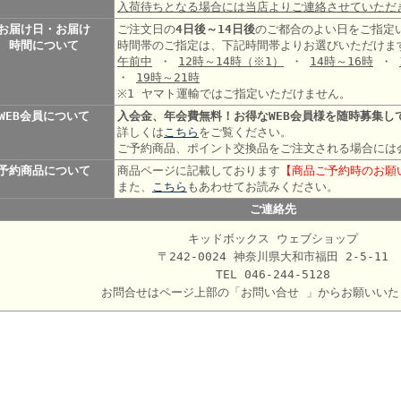
入荷待ちとなる場合には当店よりご連絡させていただ
お届け日・お届け
ご注文日の
4日後～14日後
のご都合のよい日をご指定
時間について
時間帯のご指定は、下記時間帯よりお選びいただけま
午前中
・
12時～14時
（※1）
・
14時～16時
・
・
19時～21時
※1 ヤマト運輸ではご指定いただけません。
WEB会員について
入会金、年会費無料！お得なWEB会員様を随時募集し
詳しくは
こちら
をご覧ください。
ご予約商品、ポイント交換品をご注文される場合には
予約商品について
商品ページに記載しております
【商品ご予約時のお願
また、
こちら
もあわせてお読みください。
ご連絡先
キッドボックス ウェブショップ
〒242-0024 神奈川県大和市福田 2-5-11
TEL 046-244-5128
お問合せはページ上部の「お問い合せ 」からお願いいた