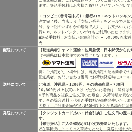
ご注文確定後、ご利用金額をメールでご案内いたしま
ます。振込手数料はお客様ご負担とさせていただいて
・コンビニ(番号端末式)・銀行ATM・ネットバンキン
注文完了後、当店より「支払い番号」をメールでお知
号」を上記のいずれかの場所で入力し、お支払いくだ
行ATM、ネットバンク、いずれもご利用いただけます
■決済手数料：お支払い金額合計が → 50,000円未満 3
円
配送について
【配送業者】ヤマト運輸・佐川急便・日本郵便からお
（沖縄県は日本郵便でのお届けとなります。）
特にご指定がない場合には、当店指定の配送業者での
配送業者、お問い合わせ番号はお荷物発送時にメール
送料について
北海道、沖縄県－1200円、その他都府県－780円
10,800円以上お買い上げいただいた場合は、送料
※予約商品を複数ご注文頂いた場合、入荷時期が異な
す。その場合送料・代引き手数料が都度発生いたしま
の都度、ご利用金額が10,800円以上となる場合には
発送について
【クレジットカード払い・代金引換】ご注文日の翌～
す。
【銀行振込】ご入金確認が取れ次第発送いたします。
※在庫状況によっては入荷待ちとなり、発送に遅れが