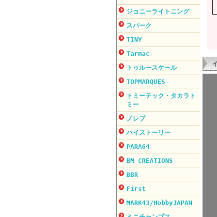
ジョニーライトニング
スパーク
TINY
Tarmac
トゥルースケール
TOPMARQUES
トミーテック・タカラト
ミー
ノレブ
ハイストーリー
PARA64
BM CREATIONS
BBR
First
MARK43/HobbyJAPAN
ミニチャンプス