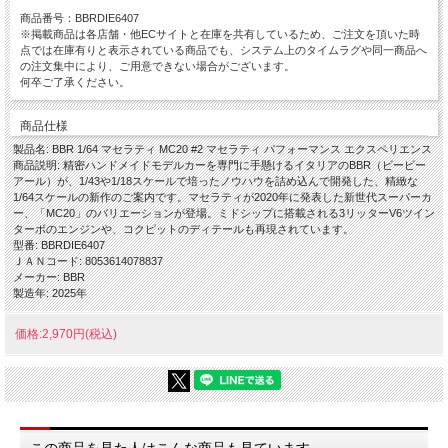
商品番号：BBRDIE6407
※掲載商品は各店舗・他ECサイトと在庫を共有しているため、ご注文を頂いた時
点では在庫有りと表示されている商品でも、システム上のタイムラグや同一商品へ
の注文集中により、ご用意できない場合がございます。
何卒ご了承ください。
商品仕様
製品名: BBR 1/64 マセラティ MC20 #2 マセラティ パフォーマンス エクスペリエンス
商品説明: 精密ハンドメイドモデルカーを専門に手懸けるイタリアのBBR（ビービー
アール）が、1/43や1/18スケールで培ったノウハウを詰め込んで開発した、精緻な
1/64スケールの新作のご案内です。マセラティが2020年に発表した新世代スーパーカ
ー、「MC20」のバリエーションが登場。ミドシップに搭載される3リッターV6ツイン
ターボのエンジンや、コクピットのディテールも再現されています。
型番: BBRDIE6407
ＪＡＮコード: 8053614078837
メーカー: BBR
製造年: 2025年
価格:2,970円(税込)
この商品を見た人はこんな商品も見ています