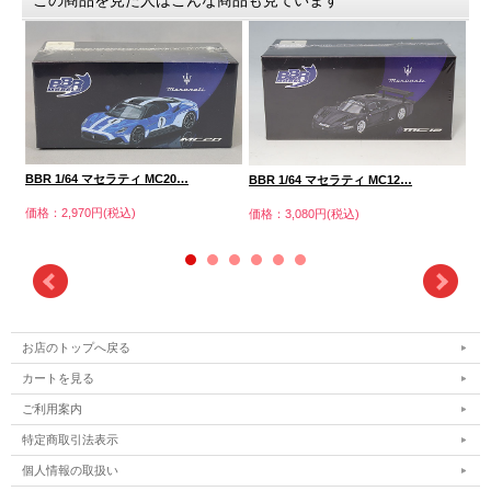
BBR 1/64 マセラティ MC20…
スパ
BBR 1/64 マセラティ MC12…
価格：2,970円(税込)
価格
価格：3,080円(税込)
お店のトップへ戻る
カートを見る
ご利用案内
特定商取引法表示
個人情報の取扱い