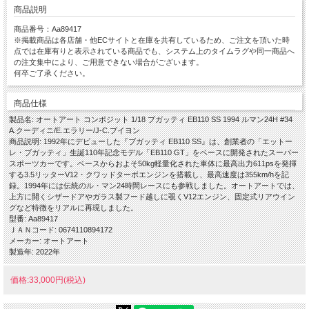
商品説明
商品番号：Aa89417
※掲載商品は各店舗・他ECサイトと在庫を共有しているため、ご注文を頂いた時
点では在庫有りと表示されている商品でも、システム上のタイムラグや同一商品へ
の注文集中により、ご用意できない場合がございます。
何卒ご了承ください。
商品仕様
製品名: オートアート コンポジット 1/18 ブガッティ EB110 SS 1994 ルマン24H #34
A.クーディニ/E.エラリー/J-C.ブイヨン
商品説明: 1992年にデビューした『ブガッティ EB110 SS』は、創業者の「エットー
レ・ブガッティ」生誕110年記念モデル「EB110 GT」をベースに開発されたスーパー
スポーツカーです。ベースからおよそ50kg軽量化された車体に最高出力611psを発揮
する3.5リッターV12・クワッドターボエンジンを搭載し、最高速度は355km/hを記
録。1994年には伝統のル・マン24時間レースにも参戦しました。オートアートでは、
上方に開くシザードアやガラス製フード越しに覗くV12エンジン、固定式リアウイン
グなど特徴をリアルに再現しました。
型番: Aa89417
ＪＡＮコード: 0674110894172
メーカー: オートアート
製造年: 2022年
価格:33,000円(税込)