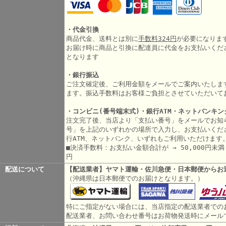
・代金引換
商品代金、送料とは別に
手数料324円
が必要になりま
お届け時に商品と引換に配達員に代金をお支払いくだ
となります
・銀行振込
ご注文確定後、ご利用金額をメールでご案内いたしま
ます。振込手数料はお客様ご負担とさせていただいて
・コンビニ(番号端末式)・銀行ATM・ネットバンキン
注文完了後、当店より「支払い番号」をメールでお知
号」を上記のいずれかの場所で入力し、お支払いくだ
行ATM、ネットバンク、いずれもご利用いただけます
■決済手数料：お支払い金額合計が → 50,000円未満 3
円
配送について
【配送業者】ヤマト運輸・佐川急便・日本郵便からお
（沖縄県は日本郵便でのお届けとなります。）
特にご指定がない場合には、当店指定の配送業者での
配送業者、お問い合わせ番号はお荷物発送時にメール