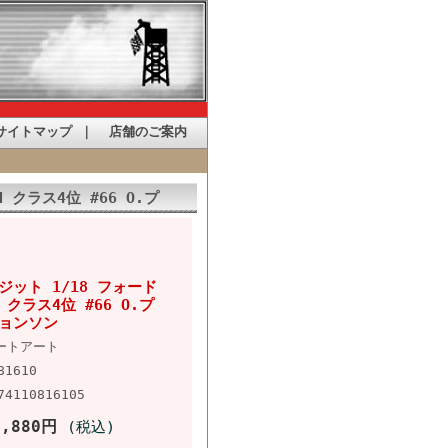
サイトマップ
｜
店舗のご案内
 クラス4位 #66 O.プ
ット 1/18 フォード
H クラス4位 #66 O.プ
ジョンソン
ートアート
81610
74110816105
3,880円
(税込)