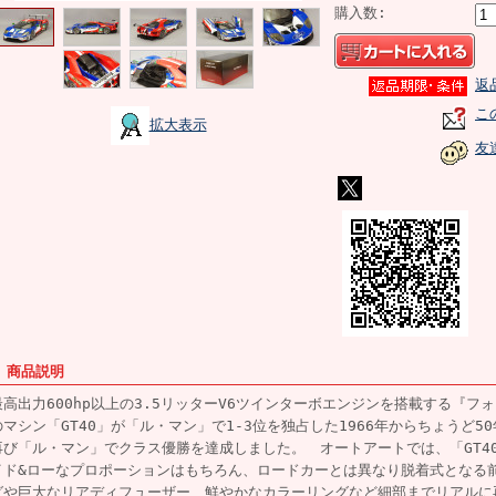
購入数:
返
こ
拡大表示
友
■ 商品説明
最高出力600hp以上の3.5リッターV6ツインターボエンジンを搭載する『フ
のマシン「GT40」が「ル・マン」で1-3位を独占した1966年からちょうど5
再び「ル・マン」でクラス優勝を達成しました。 オートアートでは、「GT4
イド&ローなプロポーションはもちろん、ロードカーとは異なり脱着式となる
グや巨大なリアディフューザー、鮮やかなカラーリングなど細部までリアル