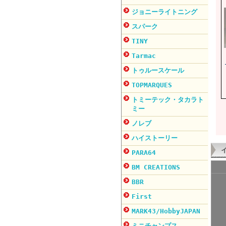
ジョニーライトニング
スパーク
TINY
Tarmac
トゥルースケール
TOPMARQUES
トミーテック・タカラト
ミー
ノレブ
ハイストーリー
PARA64
BM CREATIONS
BBR
First
MARK43/HobbyJAPAN
ミニチャンプス