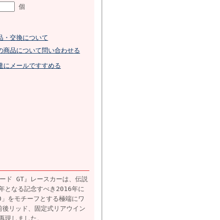
個
品・交換について
の商品について問い合わせる
達にメールですすめる
ォード GT』レースカーは、伝説
0年となる記念すべき2016年に
0」をモチーフとする極端にワ
前後リッド、固定式リアウイン
に再現しました。