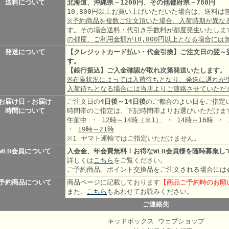
送料について
北海道、沖縄県－1200円、その他都府県－780円
10,800円以上お買い上げいただいた場合は、送料
※予約商品を複数ご注文頂いた場合、入荷時期が異な
す。その場合送料・代引き手数料が都度発生いたしま
の都度、ご利用金額が10,800円以上となる場合には
発送について
【クレジットカード払い・代金引換】ご注文日の翌～
す。
【銀行振込】ご入金確認が取れ次第発送いたします。
※在庫状況によっては入荷待ちとなり、発送に遅れが
入荷待ちとなる場合には当店よりご連絡させていただ
お届け日・お届け
ご注文日の
4日後～14日後
のご都合のよい日をご指定
時間について
時間帯のご指定は、下記時間帯よりお選びいただけま
午前中
・
12時～14時
（※1）
・
14時～16時
・
・
19時～21時
※1 ヤマト運輸ではご指定いただけません。
WEB会員について
入会金、年会費無料！お得なWEB会員様を随時募集し
詳しくは
こちら
をご覧ください。
ご予約商品、ポイント交換品をご注文される場合には
予約商品について
商品ページに記載しております
【商品ご予約時のお願
また、
こちら
もあわせてお読みください。
ご連絡先
キッドボックス ウェブショップ