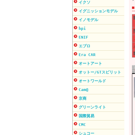
イクソ
イグニッションモデル
イノモデル
hpi
ENIF
エブロ
Era CAR
オートアート
オットー/GTスピリット
オートワールド
Cam@
京商
グリーンライト
国際貿易
CMC
シュコー