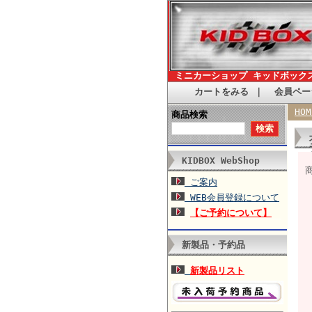
ミニカーショップ キッドボック
カートをみる
｜
会員ペー
HOM
商品検索
KIDBOX WebShop
ご案内
WEB会員登録について
【ご予約について】
新製品・予約品
新製品リスト