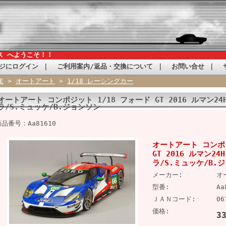
ス へようこそ！！
ジにログイン
｜
ご利用案内/返品・交換について
｜
お問い合せ
｜
E
>
オートアート
>
1/18 レーシングカー
オートアート コンポジット 1/18 フォード GT 2016 ルマン24H
ラ/S.ミュッケ/B.ジョンソン
商品番号：Aa81610
オートアート コンポジ
GT 2016 ルマン24
ラ/S.ミュッケ/B.
メーカー:
オ
型番:
Aa
ＪＡＮコード:
06
価格:
3