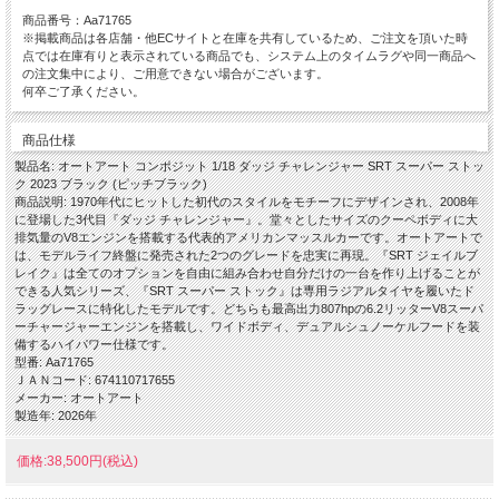
商品番号：Aa71765
※掲載商品は各店舗・他ECサイトと在庫を共有しているため、ご注文を頂いた時
点では在庫有りと表示されている商品でも、システム上のタイムラグや同一商品へ
の注文集中により、ご用意できない場合がございます。
何卒ご了承ください。
商品仕様
製品名: オートアート コンポジット 1/18 ダッジ チャレンジャー SRT スーパー ストッ
ク 2023 ブラック (ピッチブラック)
商品説明: 1970年代にヒットした初代のスタイルをモチーフにデザインされ、2008年
に登場した3代目『ダッジ チャレンジャー』。堂々としたサイズのクーペボディに大
排気量のV8エンジンを搭載する代表的アメリカンマッスルカーです。オートアートで
は、モデルライフ終盤に発売された2つのグレードを忠実に再現。『SRT ジェイルブ
レイク』は全てのオプションを自由に組み合わせ自分だけの一台を作り上げることが
できる人気シリーズ、『SRT スーパー ストック』は専用ラジアルタイヤを履いたド
ラッグレースに特化したモデルです。どちらも最高出力807hpの6.2リッターV8スーパ
ーチャージャーエンジンを搭載し、ワイドボディ、デュアルシュノーケルフードを装
備するハイパワー仕様です。
型番: Aa71765
ＪＡＮコード: 674110717655
メーカー: オートアート
製造年: 2026年
価格:38,500円(税込)