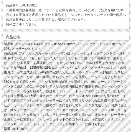
商品番号：AUT08016
※掲載商品は各店舗・他ECサイトと在庫を共有しているため、ご注文を頂いた時
点では在庫有りと表示されている商品でも、システム上のタイムラグや同一商品へ
の注文集中により、ご用意できない場合がございます。
何卒ご了承ください。
商品仕様
製品名: AUTOCULT 1/43 ピアッジオ Ape Pentaro レーシングカートランスポーター
1961 メッサーシュミット
商品説明: アメリカ人のカール・クレーマンはメッサーシュミットブランドに一身を
ささげていたが、”もしも…だったら”というモットーに従って「現実的で、前向き
な、さらなる発展」を具現化した。 しかしながらそのモデルは変更を余儀なくされ
た。主な理由は、1955年8月29日にホッケンハイムリンクでメッサーシュミットの乗
務員によって達成された24時間の記録だった。カール・クレーマンは類似したスピー
ドスターを作ったが、彼の身長に合わせてボディを延長し、エンジンをより強力に
350ｃｃまで拡張させ、さらなる運転の快適さを提供した。 彼のレーシングカーをイ
ベントに運ぶために、その賢いアメリカの発明家はその用途を満たすレーシングトラ
ンスポーターを探し始めた。彼はセミトレーラートラックの中に、探していたもの、
つまり世界最小の大量生産されたトラック、ピアッジオ Ape Pentaroを見つけた。イ
ンドで組み立てられたセミトレーラーはイタリア製オリジナル品に匹敵するものだっ
たが、カール・クレーマンは彼のニーズに合わせてトラックを改造した。簡潔に言え
ば、彼がメッサーシュミットのレコードカーのためにレーシングトランスポーターを
作り出したことを意味している。それを一般に公開するため、彼はセミトレーラーを
企業カラーに塗装し、メッサーシュミットのロゴを入れた。（架空の）レタリング
「メッサーシュミットレーシングチーム」が防水シートに掲げられた。
型番: AUT08016