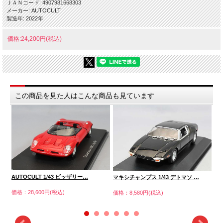
ＪＡＮコード: 4907981668303
メーカー: AUTOCULT
製造年: 2022年
価格:24,200円(税込)
この商品を見た人はこんな商品も見ています
AUTOCULT 1/43 ビッザリー…
マキシチャンプス 1/43 デトマソ …
シ
価格：28,600円(税込)
価格：8,580円(税込)
価格