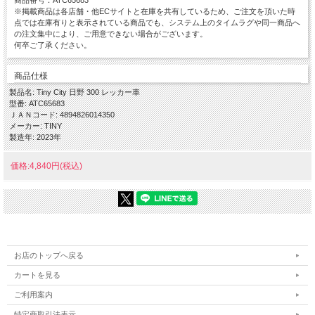
※掲載商品は各店舗・他ECサイトと在庫を共有しているため、ご注文を頂いた時
点では在庫有りと表示されている商品でも、システム上のタイムラグや同一商品へ
の注文集中により、ご用意できない場合がございます。
何卒ご了承ください。
商品仕様
製品名: Tiny City 日野 300 レッカー車
型番: ATC65683
ＪＡＮコード: 4894826014350
メーカー: TINY
製造年: 2023年
価格:4,840円(税込)
お店のトップへ戻る
カートを見る
ご利用案内
特定商取引法表示