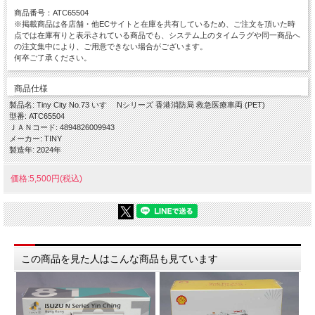
商品番号：ATC65504
※掲載商品は各店舗・他ECサイトと在庫を共有しているため、ご注文を頂いた時
点では在庫有りと表示されている商品でも、システム上のタイムラグや同一商品へ
の注文集中により、ご用意できない場合がございます。
何卒ご了承ください。
商品仕様
製品名: Tiny City No.73 いすゞ Nシリーズ 香港消防局 救急医療車両 (PET)
型番: ATC65504
ＪＡＮコード: 4894826009943
メーカー: TINY
製造年: 2024年
価格:5,500円(税込)
この商品を見た人はこんな商品も見ています