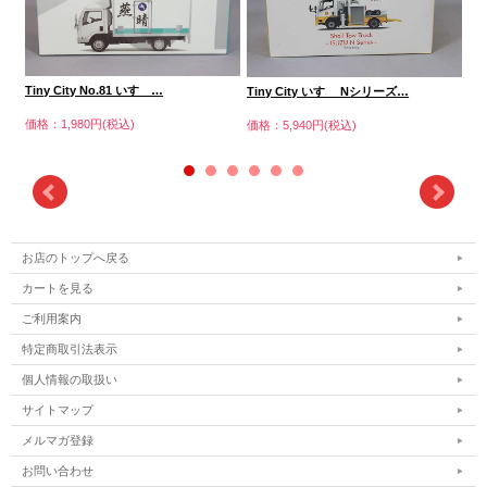
Tiny City No.81 いすゞ…
Tiny City いすゞ Nシリーズ…
Ti
価格：1,980円(税込)
価格：5,940円(税込)
価格
お店のトップへ戻る
カートを見る
ご利用案内
特定商取引法表示
個人情報の取扱い
サイトマップ
メルマガ登録
お問い合わせ