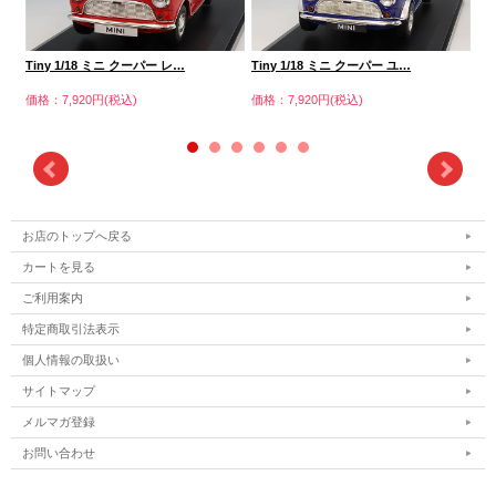
Tiny 1/18 ミニ クーパー レ…
Tiny 1/18 ミニ クーパー ユ…
Ti
価格：7,920円(税込)
価格：7,920円(税込)
価格
お店のトップへ戻る
カートを見る
ご利用案内
特定商取引法表示
個人情報の取扱い
サイトマップ
メルマガ登録
お問い合わせ