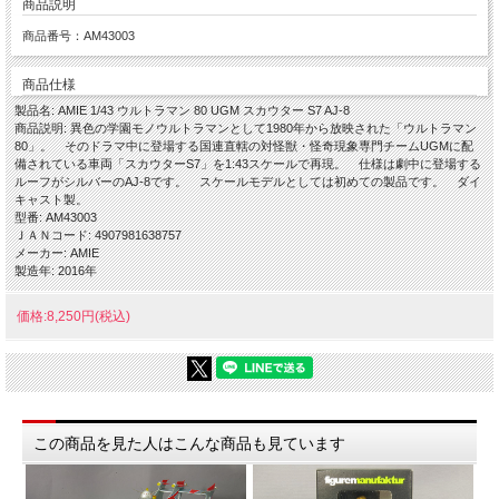
商品説明
商品番号：AM43003
商品仕様
製品名: AMIE 1/43 ウルトラマン 80 UGM スカウター S7 AJ-8
商品説明: 異色の学園モノウルトラマンとして1980年から放映された「ウルトラマン
80」。 そのドラマ中に登場する国連直轄の対怪獣・怪奇現象専門チームUGMに配
備されている車両「スカウターS7」を1:43スケールで再現。 仕様は劇中に登場する
ルーフがシルバーのAJ-8です。 スケールモデルとしては初めての製品です。 ダイ
キャスト製。
型番: AM43003
ＪＡＮコード: 4907981638757
メーカー: AMIE
製造年: 2016年
価格:8,250円(税込)
この商品を見た人はこんな商品も見ています