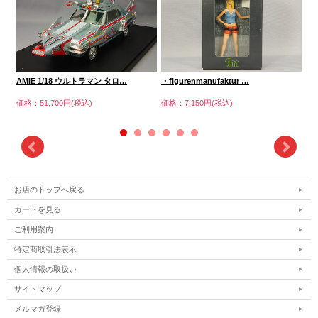
AMIE 1/18 ウルトラマン タロ…
・figurenmanufaktur …
AM
価格：51,700円(税込)
価格：7,150円(税込)
価格
お店のトップへ戻る
カートを見る
ご利用案内
特定商取引法表示
個人情報の取扱い
サイトマップ
メルマガ登録