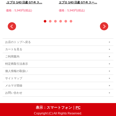
・
,エブロ 1/43 日産 GT-R ス…
エブロ 1/43 日産 GT-R スー…
価格
価格：5,940円(税込)
価格：5,940円(税込)
お店のトップへ戻る
カートを見る
ご利用案内
特定商取引法表示
個人情報の取扱い
サイトマップ
メルマガ登録
お問い合わせ
表示：スマートフォン｜
PC
Copyright (C) All Rights Reserved.