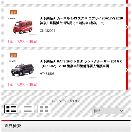
会員
★予約品★ カーネル 1/43 スズキ エブリイ (DA17V) 2020
神奈川県横浜市消防局ミニ消防車 (都筑ミニ)
CN432004
予価： 9,900円(税込)
会員
★予約品★ RAI'S 1/43 トヨタ ランドクルーザー 200 GX
（URJ202） 2018 警察本部警備部要人警護車両
H7431806
予価： 8,800円(税込)
1 / 1ページ
（全4件）
商品検索