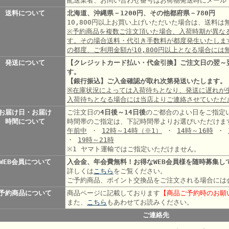
配送業者、お問い合わせ番号はお荷物発送時にメール
送料について
北海道、沖縄県－1200円、その他都府県－780円
10,800円以上お買い上げいただいた場合は、送料
※予約商品を複数ご注文頂いた場合、入荷時期が異な
す。その場合送料・代引き手数料が都度発生いたしま
の都度、ご利用金額が10,800円以上となる場合には
発送について
【クレジットカード払い・代金引換】ご注文日の翌～
す。
【銀行振込】ご入金確認が取れ次第発送いたします。
※在庫状況によっては入荷待ちとなり、発送に遅れが
入荷待ちとなる場合には当店よりご連絡させていただ
お届け日・お届け
ご注文日の
4日後～14日後
のご都合のよい日をご指定
時間について
時間帯のご指定は、下記時間帯よりお選びいただけま
午前中
・
12時～14時
（※1）
・
14時～16時
・
・
19時～21時
※1 ヤマト運輸ではご指定いただけません。
WEB会員について
入会金、年会費無料！お得なWEB会員様を随時募集し
詳しくは
こちら
をご覧ください。
ご予約商品、ポイント交換品をご注文される場合には
予約商品について
商品ページに記載しております
【商品ご予約時のお願
また、
こちら
もあわせてお読みください。
ご連絡先