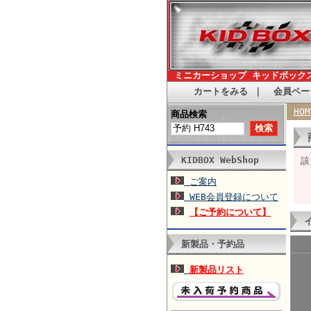
ミニカーショップ キッドボック
カートをみる
｜
会員ペー
HOM
商品検索
KIDBOX WebShop
該
ご案内
WEB会員登録について
【ご予約について】
新製品・予約品
新製品リスト