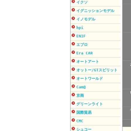
イクソ
イグニッションモデル
イノモデル
hpi
ENIF
エブロ
Era CAR
オートアート
オットー/GTスピリット
オートワールド
Cam@
京商
グリーンライト
国際貿易
CMC
シュコー