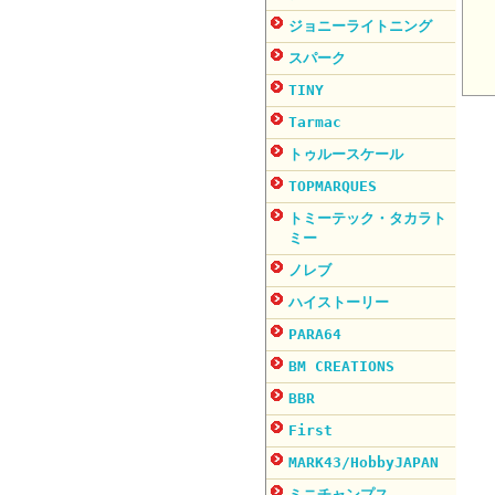
ジョニーライトニング
スパーク
TINY
Tarmac
トゥルースケール
TOPMARQUES
トミーテック・タカラト
ミー
ノレブ
ハイストーリー
PARA64
BM CREATIONS
BBR
First
MARK43/HobbyJAPAN
ミニチャンプス