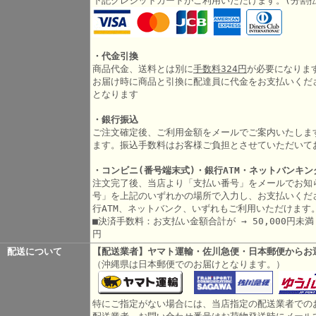
下記クレジットカードがご利用いただけます。(分割
・代金引換
商品代金、送料とは別に
手数料324円
が必要になりま
お届け時に商品と引換に配達員に代金をお支払いくだ
となります
・銀行振込
ご注文確定後、ご利用金額をメールでご案内いたしま
ます。振込手数料はお客様ご負担とさせていただいて
・コンビニ(番号端末式)・銀行ATM・ネットバンキン
注文完了後、当店より「支払い番号」をメールでお知
号」を上記のいずれかの場所で入力し、お支払いくだ
行ATM、ネットバンク、いずれもご利用いただけます
■決済手数料：お支払い金額合計が → 50,000円未満 3
円
配送について
【配送業者】ヤマト運輸・佐川急便・日本郵便からお
（沖縄県は日本郵便でのお届けとなります。）
特にご指定がない場合には、当店指定の配送業者での