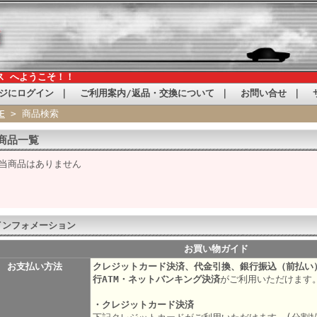
ス へようこそ！！
ジにログイン
｜
ご利用案内/返品・交換について
｜
お問い合せ
｜
E
> 商品検索
商品一覧
当商品はありません
インフォメーション
お買い物ガイド
お支払い方法
クレジットカード決済、代金引換、銀行振込（前払い
行ATM・ネットバンキング決済
がご利用いただけます
・クレジットカード決済